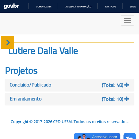
COMUNICA BR
ACESSO À INFORMAÇÃO
PARTICIPE
LEGISL
IR
PARA
Nave
O
CONTEÚDO
Sobre
Lutiere Dalla Valle
Produção
Projetos
Projetos
Concluído/Publicado
(Total: 48)
Gráficos
Em andamento
(Total: 10)
Copyright © 2017-2026 CPD-UFSM. Todos os direitos reservados.