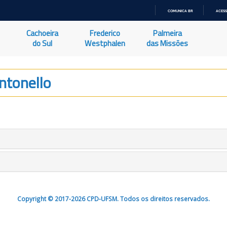
COMUNICA BR
ACESS
IR
PARA
Cachoeira
Frederico
Palmeira
O
CONTEÚDO
do Sul
Westphalen
das Missões
ntonello
Copyright © 2017-2026 CPD-UFSM. Todos os direitos reservados.