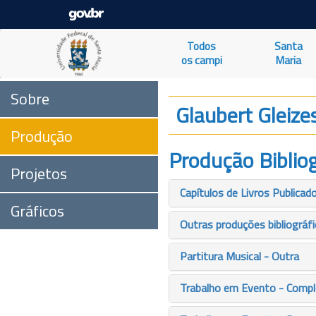
Todos
Santa
os campi
Maria
Sobre
Glaubert Gleize
Produção
Produção Bibliog
Projetos
Capítulos de Livros Publicad
Gráficos
Outras produções bibliográf
Partitura Musical - Outra
Trabalho em Evento - Comp