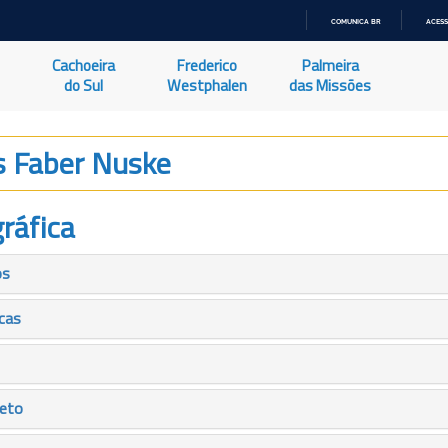
COMUNICA BR
ACESS
IR
PARA
Cachoeira
Frederico
Palmeira
O
CONTEÚDO
do Sul
Westphalen
das Missões
s Faber Nuske
ráfica
os
icas
leto