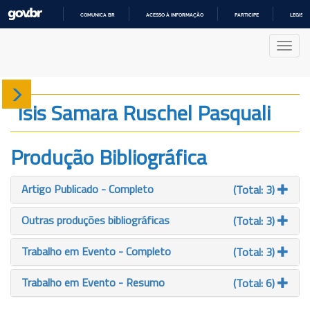
COMUNICA BR
ACESSO À INFORMAÇÃO
PARTICIPE
LEGISL
IR
PARA
Nave
O
CONTEÚDO
Sobre
Isis Samara Ruschel Pasquali
Produção
Produção Bibliográfica
Projetos
Artigo Publicado - Completo
(Total: 3)
Gráficos
Outras produções bibliográficas
(Total: 3)
Trabalho em Evento - Completo
(Total: 3)
Trabalho em Evento - Resumo
(Total: 6)