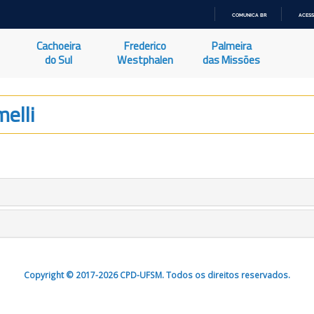
COMUNICA BR
ACESS
IR
PARA
Cachoeira
Frederico
Palmeira
O
CONTEÚDO
do Sul
Westphalen
das Missões
elli
Copyright © 2017-2026 CPD-UFSM. Todos os direitos reservados.