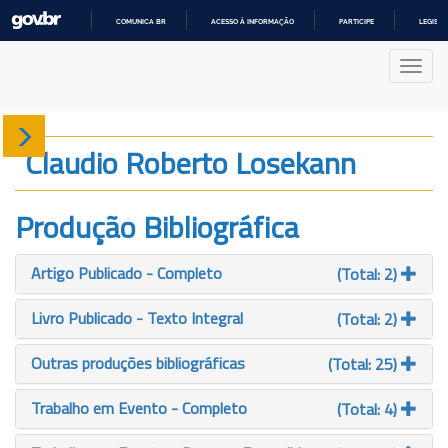
COMUNICA BR
ACESSO À INFORMAÇÃO
PARTICIPE
LEGISL
IR
PARA
Nave
O
CONTEÚDO
Sobre
Claudio Roberto Losekann
Produção
Produção Bibliográfica
Projetos
Artigo Publicado - Completo
(Total: 2)
Gráficos
Livro Publicado - Texto Integral
(Total: 2)
Outras produções bibliográficas
(Total: 25)
Trabalho em Evento - Completo
(Total: 4)