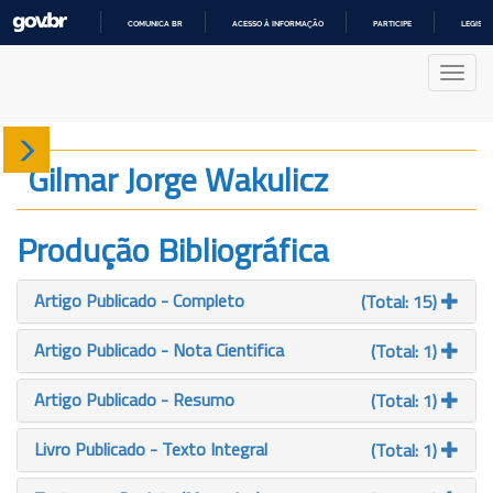
COMUNICA BR
ACESSO À INFORMAÇÃO
PARTICIPE
LEGISL
IR
PARA
Nave
O
CONTEÚDO
Sobre
Gilmar Jorge Wakulicz
Produção
Produção Bibliográfica
Projetos
Artigo Publicado - Completo
(Total: 15)
Gráficos
Artigo Publicado - Nota Cientifica
(Total: 1)
Artigo Publicado - Resumo
(Total: 1)
Livro Publicado - Texto Integral
(Total: 1)