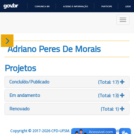
COMUNICA BR
ACESSO À INFORMAÇÃO
PARTICIPE
LEGISL
IR
PARA
Nave
O
CONTEÚDO
Sobre
Adriano Peres De Morais
Produção
Projetos
Projetos
Concluído/Publicado
(Total: 17)
Gráficos
Em andamento
(Total: 13)
Renovado
(Total: 1)
Copyright © 2017-2026 CPD-UFSM. Todos os direitos reservados.