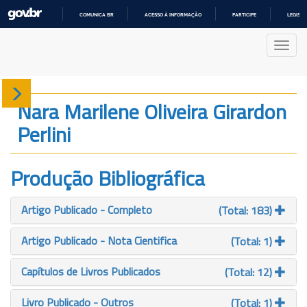
COMUNICA BR
ACESSO À INFORMAÇÃO
PARTICIPE
LEGISL
IR
PARA
Nave
O
CONTEÚDO
Sobre
Nara Marilene Oliveira Girardon
Perlini
Produção
Projetos
Produção Bibliográfica
Gráficos
Artigo Publicado - Completo
(Total: 183)
Artigo Publicado - Nota Cientifica
(Total: 1)
Capítulos de Livros Publicados
(Total: 12)
Livro Publicado - Outros
(Total: 1)