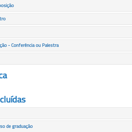
posição
tro
ão - Conferência ou Palestra
ca
cluídas
rso de graduação