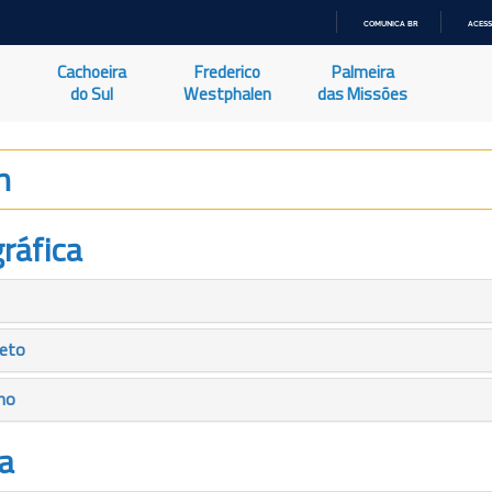
COMUNICA BR
ACESS
IR
PARA
Cachoeira
Frederico
Palmeira
O
CONTEÚDO
do Sul
Westphalen
das Missões
n
ráfica
leto
mo
a