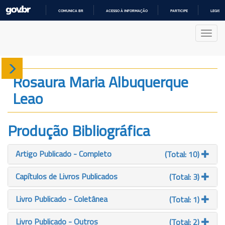
COMUNICA BR
ACESSO À INFORMAÇÃO
PARTICIPE
LEGISL
IR
PARA
Nave
O
CONTEÚDO
Sobre
Rosaura Maria Albuquerque
Leao
Produção
Projetos
Produção Bibliográfica
Gráficos
Artigo Publicado - Completo
(Total: 10)
Capítulos de Livros Publicados
(Total: 3)
Livro Publicado - Coletânea
(Total: 1)
Livro Publicado - Outros
(Total: 2)