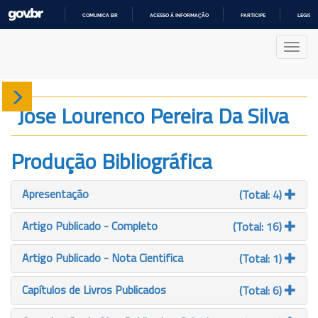
COMUNICA BR
ACESSO À INFORMAÇÃO
PARTICIPE
LEGISL
IR
PARA
Nave
O
CONTEÚDO
Sobre
Jose Lourenco Pereira Da Silva
Produção
Produção Bibliográfica
Projetos
Apresentação
(Total: 4)
Gráficos
Artigo Publicado - Completo
(Total: 16)
Artigo Publicado - Nota Cientifica
(Total: 1)
Capítulos de Livros Publicados
(Total: 6)