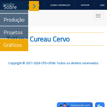
Sobre
COMUNICA BR
ACESSO À INFORMAÇÃO
PARTICIPE
LEGISL
IR
PARA
Nave
O
Produção
CONTEÚDO
Projetos
Tatiana Cureau Cervo
Gráficos
Copyright © 2017-2026 CPD-UFSM. Todos os direitos reservados.