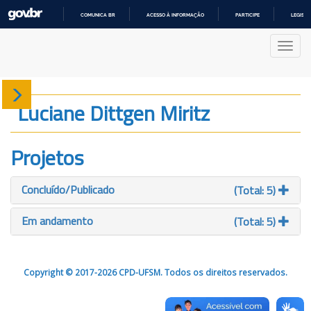
COMUNICA BR
ACESSO À INFORMAÇÃO
PARTICIPE
LEGISL
IR
PARA
Nave
O
CONTEÚDO
Sobre
Luciane Dittgen Miritz
Produção
Projetos
Projetos
Concluído/Publicado
(Total: 5)
Gráficos
Em andamento
(Total: 5)
Copyright © 2017-2026 CPD-UFSM. Todos os direitos reservados.