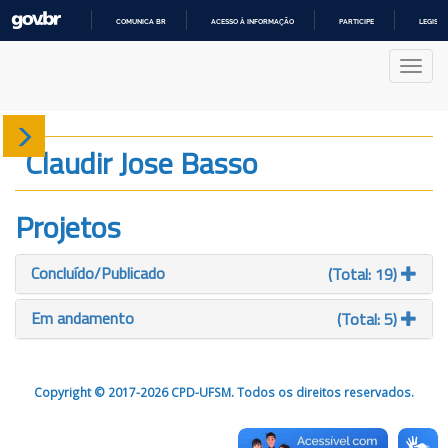
COMUNICA BR
ACESSO À INFORMAÇÃO
PARTICIPE
LEGISL
IR
PARA
Nave
O
CONTEÚDO
Sobre
Claudir Jose Basso
Produção
Projetos
Projetos
Concluído/Publicado
(Total: 19)
Gráficos
Em andamento
(Total: 5)
Copyright © 2017-2026 CPD-UFSM. Todos os direitos reservados.