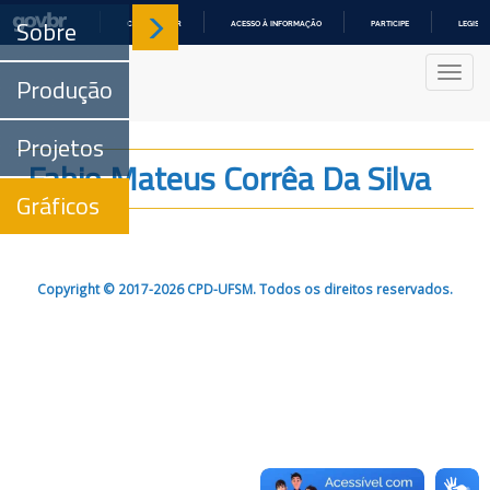
Sobre
COMUNICA BR
ACESSO À INFORMAÇÃO
PARTICIPE
LEGISL
IR
PARA
Nave
O
Produção
CONTEÚDO
Projetos
Fabio Mateus Corrêa Da Silva
Gráficos
Copyright © 2017-2026 CPD-UFSM. Todos os direitos reservados.