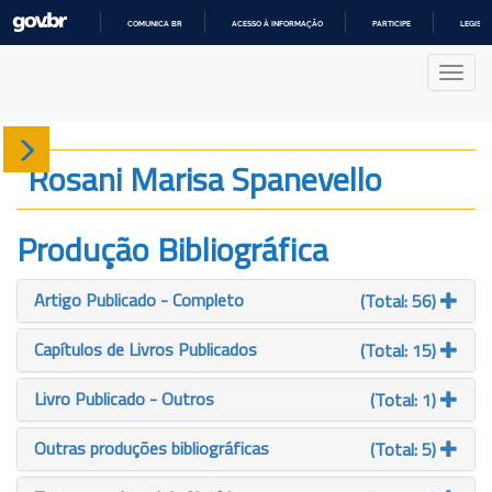
COMUNICA BR
ACESSO À INFORMAÇÃO
PARTICIPE
LEGISL
IR
PARA
Nave
O
CONTEÚDO
Sobre
Rosani Marisa Spanevello
Produção
Produção Bibliográfica
Projetos
Artigo Publicado - Completo
(Total: 56)
Gráficos
Capítulos de Livros Publicados
(Total: 15)
Livro Publicado - Outros
(Total: 1)
Outras produções bibliográficas
(Total: 5)