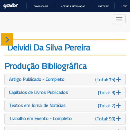
COMUNICA BR
ACESSO À INFORMAÇÃO
PARTICIPE
LEGISL
IR
PARA
Nave
O
CONTEÚDO
Sobre
Deividi Da Silva Pereira
Produção
Produção Bibliográfica
Projetos
Artigo Publicado - Completo
(Total: 75)
Gráficos
Capítulos de Livros Publicados
(Total: 3)
Textos em Jornal de Notícias
(Total: 2)
Trabalho em Evento - Completo
(Total: 90)