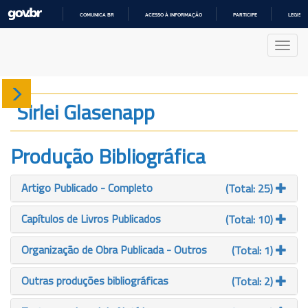
COMUNICA BR
ACESSO À INFORMAÇÃO
PARTICIPE
LEGISL
IR
PARA
Nave
O
CONTEÚDO
Sobre
Sirlei Glasenapp
Produção
Produção Bibliográfica
Projetos
Artigo Publicado - Completo
(Total: 25)
Gráficos
Capítulos de Livros Publicados
(Total: 10)
Organização de Obra Publicada - Outros
(Total: 1)
Outras produções bibliográficas
(Total: 2)