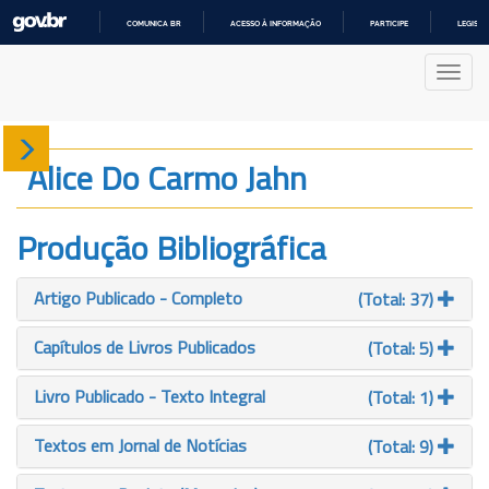
COMUNICA BR
ACESSO À INFORMAÇÃO
PARTICIPE
LEGISL
IR
PARA
Nave
O
CONTEÚDO
Sobre
Alice Do Carmo Jahn
Produção
Produção Bibliográfica
Projetos
Artigo Publicado - Completo
(Total: 37)
Gráficos
Capítulos de Livros Publicados
(Total: 5)
Livro Publicado - Texto Integral
(Total: 1)
Textos em Jornal de Notícias
(Total: 9)