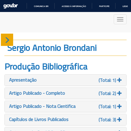
COMUNICA BR
ACESSO À INFORMAÇÃO
PARTICIPE
LEGISL
IR
PARA
Nave
O
CONTEÚDO
Sobre
Sergio Antonio Brondani
Produção
Produção Bibliográfica
Projetos
Apresentação
(Total: 1)
Gráficos
Artigo Publicado - Completo
(Total: 2)
Artigo Publicado - Nota Cientifica
(Total: 1)
Capítulos de Livros Publicados
(Total: 3)