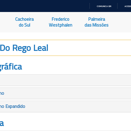
COMUNICA BR
ACESS
IR
PARA
Cachoeira
Frederico
Palmeira
O
CONTEÚDO
do Sul
Westphalen
das Missões
 Do Rego Leal
ráfica
mo
mo Expandido
a