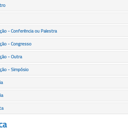
tro
ão - Conferência ou Palestra
ção - Congresso
ção - Outra
ção - Simpósio
ia
ia
ta
ca