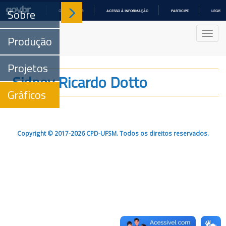
Sobre
COMUNICA BR
ACESSO À INFORMAÇÃO
PARTICIPE
LEGISL
IR
PARA
Nave
O
Produção
CONTEÚDO
Projetos
Sidney Ricardo Dotto
Gráficos
Copyright © 2017-2026 CPD-UFSM. Todos os direitos reservados.