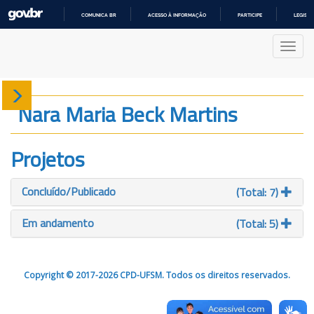
COMUNICA BR
ACESSO À INFORMAÇÃO
PARTICIPE
LEGISL
IR
PARA
Nave
O
CONTEÚDO
Sobre
Nara Maria Beck Martins
Produção
Projetos
Projetos
Concluído/Publicado
(Total: 7)
Gráficos
Em andamento
(Total: 5)
Copyright © 2017-2026 CPD-UFSM. Todos os direitos reservados.