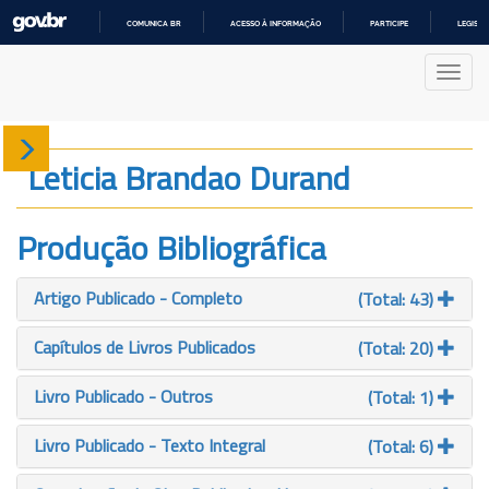
COMUNICA BR
ACESSO À INFORMAÇÃO
PARTICIPE
LEGISL
IR
PARA
Nave
O
CONTEÚDO
Sobre
Leticia Brandao Durand
Produção
Produção Bibliográfica
Projetos
Artigo Publicado - Completo
(Total: 43)
Gráficos
Capítulos de Livros Publicados
(Total: 20)
Livro Publicado - Outros
(Total: 1)
Livro Publicado - Texto Integral
(Total: 6)