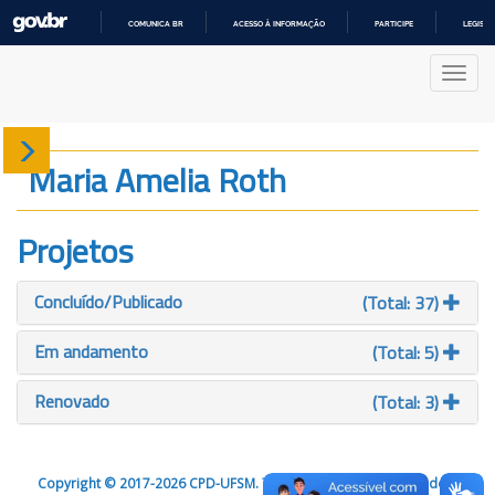
COMUNICA BR
ACESSO À INFORMAÇÃO
PARTICIPE
LEGISL
IR
PARA
Nave
O
CONTEÚDO
Sobre
Maria Amelia Roth
Produção
Projetos
Projetos
Concluído/Publicado
(Total: 37)
Gráficos
Em andamento
(Total: 5)
Renovado
(Total: 3)
Copyright © 2017-2026 CPD-UFSM. Todos os direitos reservados.