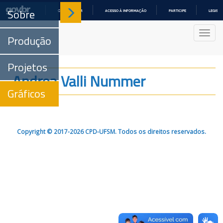
Sobre
COMUNICA BR
ACESSO À INFORMAÇÃO
PARTICIPE
LEGISL
IR
PARA
Nave
O
Produção
CONTEÚDO
Projetos
Andrea Valli Nummer
Gráficos
Copyright © 2017-2026 CPD-UFSM. Todos os direitos reservados.