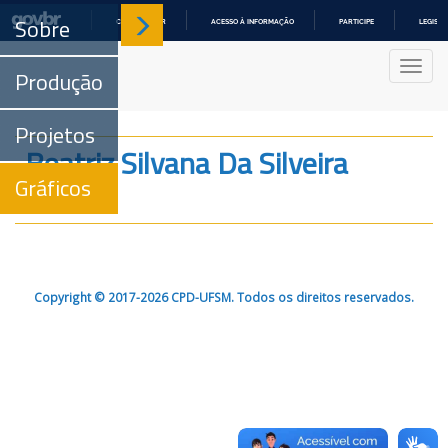
Sobre
COMUNICA BR
ACESSO À INFORMAÇÃO
PARTICIPE
LEGISL
IR
PARA
Nave
O
Produção
CONTEÚDO
Projetos
Beatriz Silvana Da Silveira
Gráficos
Porto
Copyright © 2017-2026 CPD-UFSM. Todos os direitos reservados.