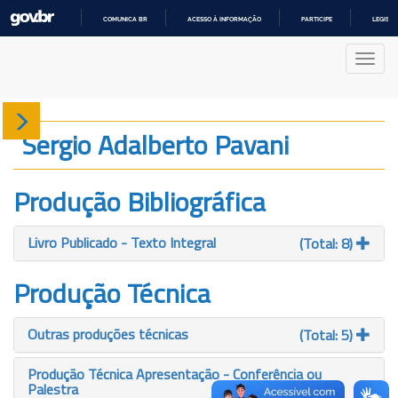
COMUNICA BR
ACESSO À INFORMAÇÃO
PARTICIPE
LEGISL
IR
PARA
Nave
O
CONTEÚDO
Sobre
Sergio Adalberto Pavani
Produção
Produção Bibliográfica
Projetos
Livro Publicado - Texto Integral
(Total: 8)
Gráficos
Produção Técnica
Outras produções técnicas
(Total: 5)
Produção Técnica Apresentação - Conferência ou
Palestra