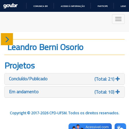
COMUNICA BR
ACESSO À INFORMAÇÃO
PARTICIPE
LEGISL
IR
PARA
Nave
O
CONTEÚDO
Sobre
Leandro Berni Osorio
Produção
Projetos
Projetos
Concluído/Publicado
(Total: 21)
Gráficos
Em andamento
(Total: 10)
Copyright © 2017-2026 CPD-UFSM. Todos os direitos reservados.