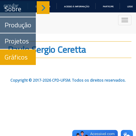
Sobre
COMUNICA BR
ACESSO À INFORMAÇÃO
PARTICIPE
LEGISL
IR
PARA
Nave
O
Produção
CONTEÚDO
Projetos
Paulo Sergio Ceretta
Gráficos
Copyright © 2017-2026 CPD-UFSM. Todos os direitos reservados.