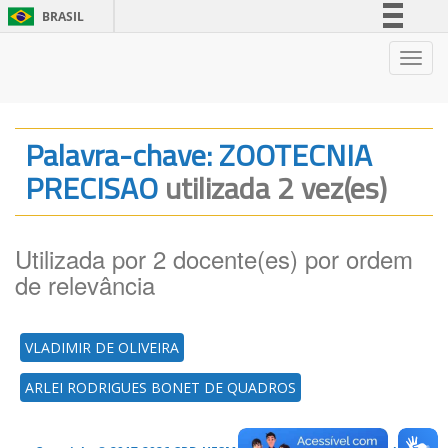
BRASIL
Simplifique!
Nave
Comunica BR
Participe
Acesso à informação
Palavra-chave: ZOOTECNIA
Legislação
PRECISAO
utilizada 2 vez(es)
Canais
Utilizada por 2 docente(es) por ordem
de relevância
VLADIMIR DE OLIVEIRA
ARLEI RODRIGUES BONET DE QUADROS