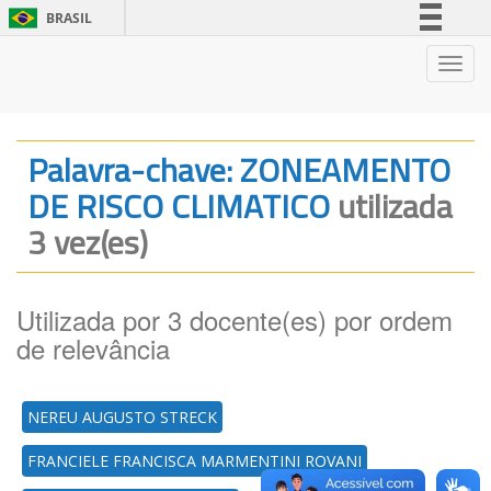
BRASIL
Simplifique!
Nave
Comunica BR
Participe
Acesso à informação
Palavra-chave: ZONEAMENTO
Legislação
DE RISCO CLIMATICO
utilizada
Canais
3 vez(es)
Utilizada por 3 docente(es) por ordem
de relevância
NEREU AUGUSTO STRECK
FRANCIELE FRANCISCA MARMENTINI ROVANI