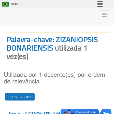
BRASIL
Simplifique!
Nave
Comunica BR
Participe
Acesso à informação
Palavra-chave: ZIZANIOPSIS
Legislação
BONARIENSIS
utilizada 1
Canais
vez(es)
Utilizada por 1 docente(es) por ordem
de relevância
RUTINEIA TASSI
Copyright © 2017-2026 CPD-UFSM. Todos os direitos reservados.