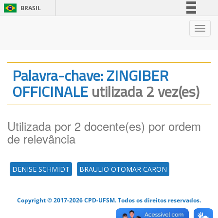
BRASIL
Simplifique!
Nave
Comunica BR
Participe
Acesso à informação
Palavra-chave: ZINGIBER
Legislação
OFFICINALE
utilizada 2 vez(es)
Canais
Utilizada por 2 docente(es) por ordem
de relevância
DENISE SCHMIDT
BRAULIO OTOMAR CARON
Copyright © 2017-2026 CPD-UFSM. Todos os direitos reservados.