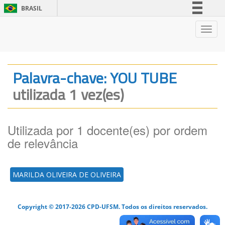
BRASIL
Simplifique!
Nave
Comunica BR
Participe
Acesso à informação
Palavra-chave: YOU TUBE
Legislação
utilizada 1 vez(es)
Canais
Utilizada por 1 docente(es) por ordem
de relevância
MARILDA OLIVEIRA DE OLIVEIRA
Copyright © 2017-2026 CPD-UFSM. Todos os direitos reservados.