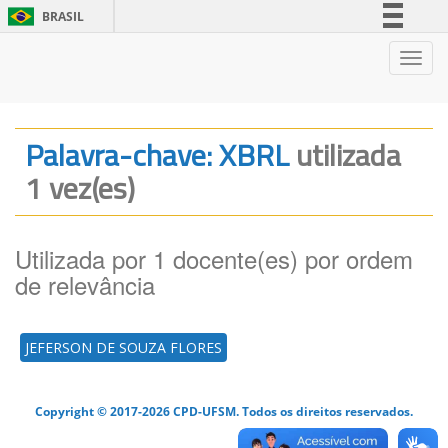
BRASIL
Simplifique!
Nave
Comunica BR
Participe
Acesso à informação
Palavra-chave: XBRL
utilizada
Legislação
1 vez(es)
Canais
Utilizada por 1 docente(es) por ordem
de relevância
JEFERSON DE SOUZA FLORES
Copyright © 2017-2026 CPD-UFSM. Todos os direitos reservados.