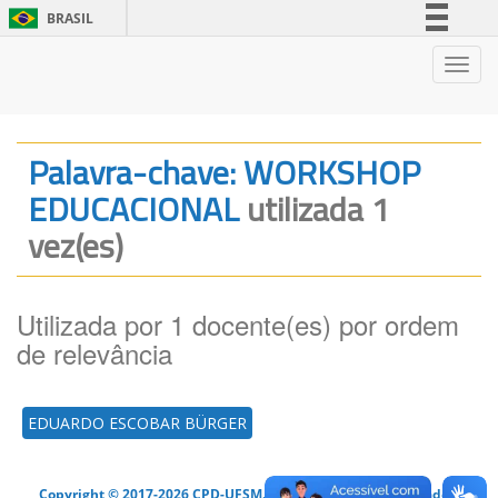
BRASIL
Simplifique!
Nave
Comunica BR
Participe
Acesso à informação
Palavra-chave: WORKSHOP
Legislação
EDUCACIONAL
utilizada 1
Canais
vez(es)
Utilizada por 1 docente(es) por ordem
de relevância
EDUARDO ESCOBAR BÜRGER
Copyright © 2017-2026 CPD-UFSM. Todos os direitos reservados.