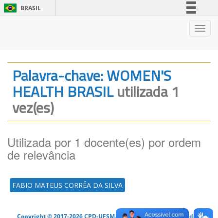
BRASIL
Simplifique!
Nave
Comunica BR
Participe
Acesso à informação
Palavra-chave: WOMEN'S
Legislação
HEALTH BRASIL
utilizada 1
Canais
vez(es)
Utilizada por 1 docente(es) por ordem
de relevância
FABIO MATEUS CORRÊA DA SILVA
Copyright © 2017-2026 CPD-UFSM. Todos os direitos reservados.