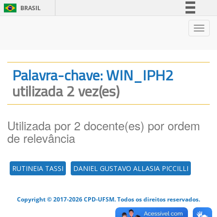
BRASIL
Simplifique!
Nave
Comunica BR
Participe
Acesso à informação
Palavra-chave: WIN_IPH2
Legislação
utilizada 2 vez(es)
Canais
Utilizada por 2 docente(es) por ordem
de relevância
RUTINEIA TASSI
DANIEL GUSTAVO ALLASIA PICCILLI
Copyright © 2017-2026 CPD-UFSM. Todos os direitos reservados.