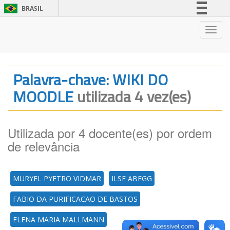
BRASIL
Simplifique!
Nave
Comunica BR
Participe
Acesso à informação
Palavra-chave: WIKI DO
Legislação
MOODLE
utilizada 4 vez(es)
Canais
Utilizada por 4 docente(es) por ordem
de relevância
MURYEL PYETRO VIDMAR
ILSE ABEGG
FABIO DA PURIFICACAO DE BASTOS
ELENA MARIA MALLMANN