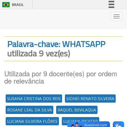
BRASIL
Simplifique!
Nave
Comunica BR
Participe
Acesso à informação
Palavra-chave: WHATSAPP
Legislação
utilizada 9 vez(es)
Canais
Utilizada por 9 docente(es) por ordem
de relevância
SUSANA CRISTINA DOS REIS
SIDNEI RENATO SILVEIRA
ROSANE LEAL DA SILVA
RAQUEL BEVILAQUA
LUCIANA SILVEIRA FLÔRES
LUCIANA RICHTER