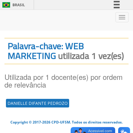
BRASIL
Simplifique!
Nave
Comunica BR
Participe
Acesso à informação
Palavra-chave: WEB
Legislação
MARKETING
utilizada 1 vez(es)
Canais
Utilizada por 1 docente(es) por ordem
de relevância
DANIELLE DIFANTE PEDROZO
Copyright © 2017-2026 CPD-UFSM. Todos os direitos reservados.