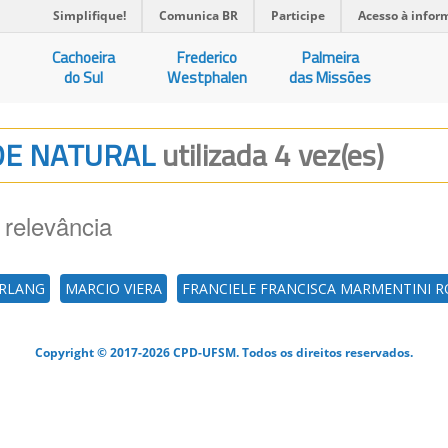
Simplifique!
Comunica BR
Participe
Acesso à infor
Cachoeira
Frederico
Palmeira
do Sul
Westphalen
das Missões
ADE NATURAL
utilizada 4 vez(es)
 relevância
RLANG
MARCIO VIERA
FRANCIELE FRANCISCA MARMENTINI R
Copyright © 2017-2026 CPD-UFSM. Todos os direitos reservados.