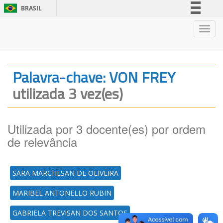
BRASIL
Simplifique!
Nave
Comunica BR
Participe
Acesso à informação
Palavra-chave: VON FREY
Legislação
utilizada 3 vez(es)
Canais
Utilizada por 3 docente(es) por ordem
de relevância
SARA MARCHESAN DE OLIVEIRA
MARIBEL ANTONELLO RUBIN
GABRIELA TREVISAN DOS SANTOS