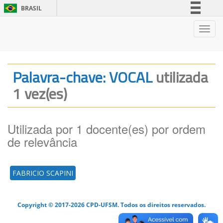
BRASIL
Simplifique!
Nave
Comunica BR
Participe
Acesso à informação
Palavra-chave: VOCAL
utilizada
Legislação
1 vez(es)
Canais
Utilizada por 1 docente(es) por ordem
de relevância
FABRICIO SCAPINI
Copyright © 2017-2026 CPD-UFSM. Todos os direitos reservados.