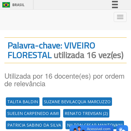
BRASIL
Simplifique!
Nave
Comunica BR
Participe
Acesso à informação
Palavra-chave: VIVEIRO
Legislação
FLORESTAL
utilizada 16 vez(es)
Canais
Utilizada por 16 docente(es) por ordem
de relevância
TALITA BALDIN
SUZANE BEVILACQUA MARCUZZO
SUELEN CARPENEDO AIMI
RENATO TREVISAN (2)
PATRICIA SABINO DA SILVA
NILTON CESAR MANTOVANI