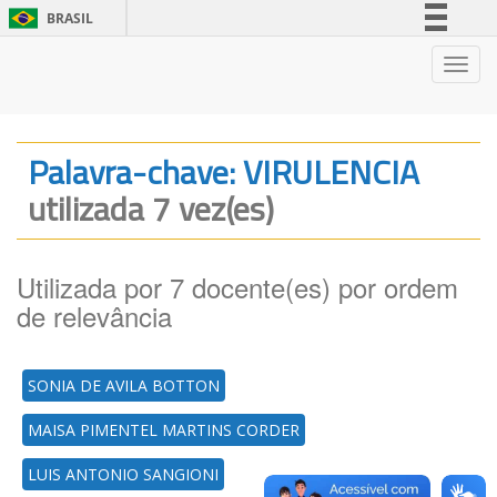
BRASIL
Simplifique!
Nave
Comunica BR
Participe
Acesso à informação
Palavra-chave: VIRULENCIA
Legislação
utilizada 7 vez(es)
Canais
Utilizada por 7 docente(es) por ordem
de relevância
SONIA DE AVILA BOTTON
MAISA PIMENTEL MARTINS CORDER
LUIS ANTONIO SANGIONI