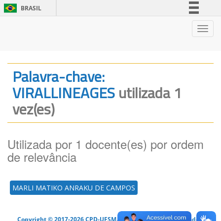
BRASIL
Simplifique!
Nave
Comunica BR
Participe
Acesso à informação
Palavra-chave:
Legislação
VIRALLINEAGES
utilizada 1
Canais
vez(es)
Utilizada por 1 docente(es) por ordem
de relevância
MARLI MATIKO ANRAKU DE CAMPOS
Copyright © 2017-2026 CPD-UFSM. Todos os direitos reservados.