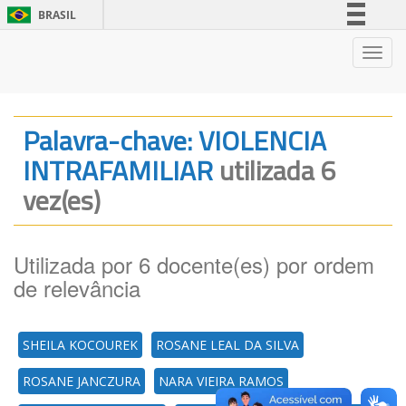
BRASIL
Simplifique!
Nave
Comunica BR
Participe
Acesso à informação
Palavra-chave: VIOLENCIA
Legislação
INTRAFAMILIAR
utilizada 6
Canais
vez(es)
Utilizada por 6 docente(es) por ordem
de relevância
SHEILA KOCOUREK
ROSANE LEAL DA SILVA
ROSANE JANCZURA
NARA VIEIRA RAMOS